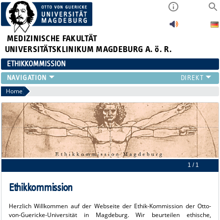
MEDIZINISCHE FAKULTÄT
UNIVERSITÄTSKLINIKUM MAGDEBURG A. ö. R.
ETHIKKOMMISSION
ANTRÄGE
Home
GEBÜHREN
MITGLIEDER
SITZUNGSTERMINE
SATZUNG
LINKS
KONTAKT
1 / 1
Ethikkommission
Herzlich Willkommen auf der Webseite der Ethik-Kommission der Otto-
von-Guericke-Universität in Magdeburg. Wir beurteilen ethische,