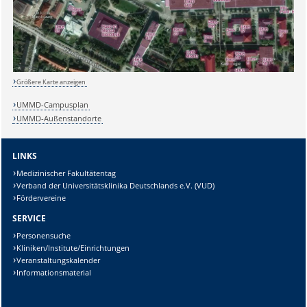
Größere Karte anzeigen
UMMD-Campusplan
UMMD-Außenstandorte
LINKS
Medizinischer Fakultätentag
Verband der Universitätsklinika Deutschlands e.V. (VUD)
Fördervereine
SERVICE
Sicherheitsabfrage:
Personensuche
Kliniken/Institute/Einrichtungen
Veranstaltungskalender
Informationsmaterial