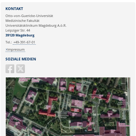
Sie können eine Nachricht versenden an:
Webmaster
KONTAKT
Ihre E-Mailadresse:
Otto-von-Guericke-Universität
Medizinische Fakultät
Universitätsklinikum Magdeburg A.ö.R.
Ihr Anliegen:
Leipziger Str. 44
39120 Magdeburg
Tel.:
+49-391-67-01
Impressum
SOZIALE MEDIEN