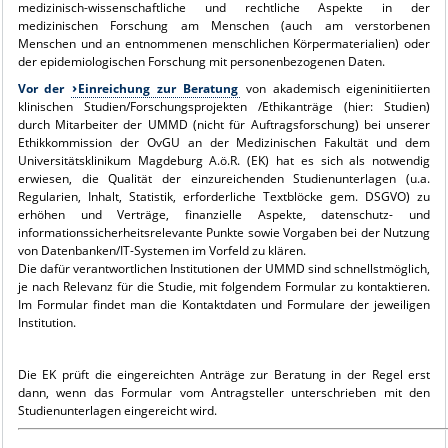
medizinisch-wissenschaftliche und rechtliche Aspekte in der
medizinischen Forschung am Menschen (auch am verstorbenen
Menschen und an entnommenen menschlichen Körpermaterialien) oder
der epidemiologischen Forschung mit personenbezogenen Daten.
Vor der
Einreichung zur Beratung
von akademisch eigeninitiierten
klinischen Studien/Forschungsprojekten /Ethikanträge (hier: Studien)
durch Mitarbeiter der UMMD (nicht für Auftragsforschung) bei unserer
Ethikkommission der OvGU an der Medizinischen Fakultät und dem
Universitätsklinikum Magdeburg A.ö.R. (EK) hat es sich als notwendig
erwiesen, die Qualität der einzureichenden Studienunterlagen (u.a.
Regularien, Inhalt, Statistik, erforderliche Textblöcke gem. DSGVO) zu
erhöhen und Verträge, finanzielle Aspekte, datenschutz- und
informationssicherheitsrelevante Punkte sowie Vorgaben bei der Nutzung
von Datenbanken/IT-Systemen im Vorfeld zu klären.
Die dafür verantwortlichen Institutionen der UMMD sind schnellstmöglich,
je nach Relevanz für die Studie, mit folgendem Formular zu kontaktieren.
Im Formular findet man die Kontakt­daten und Formulare der jeweiligen
Institution.
Die EK prüft die eingereichten Anträge zur Beratung in der Regel erst
dann, wenn das Formular vom Antragsteller unterschrieben mit den
Studienunterlagen eingereicht wird.