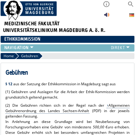
MEDIZINISCHE FAKULTÄT
UNIVERSITÄTSKLINIKUM MAGDEBURG A. ö. R.
ETHIKKOMMISSION
ANTRÄGE
Home
Gebühren
GEBÜHREN
MITGLIEDER
Gebühren
SITZUNGSTERMINE
§ 12
aus der Satzung der Ethikkommission in Magdeburg sagt aus
SATZUNG
(1) Gebühren und Auslagen für die Arbeit der Ethik-Kommission werden
LINKS
grundsätzlich geltend gemacht.
KONTAKT
(2) Die Gebühren richten sich in der Regel nach der
Allgemeinen
Gebührenordnung des Landes Sachsen-Anhalt
(PDF) in der jeweils
geltenden Fassung.
In Anlehnung an diese Grundlage wird bei Neubefassung von
Forschungsvorhaben eine Gebühr von mindestens
500,00 €uro
erhoben.
Diese Gebühr erhöht sich bei besonders umfangreichen Projekten in