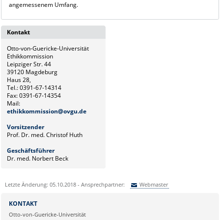
angemessenem Umfang.
Kontakt
Otto-von-Guericke-Universität
Ethikkommission
Leipziger Str. 44
39120 Magdeburg
Haus 28,
Tel.:
0391-67-14314
Fax: 0391-67-14354
Mail:
ethikkommission@ovgu.de
Vorsitzender
Prof. Dr. med. Christof Huth
Geschäftsführer
Dr. med. Norbert Beck
Letzte Änderung: 05.10.2018 - Ansprechpartner:
Webmaster
Sie können eine Nachricht versenden an:
Webmaster
KONTAKT
Ihre E-Mailadresse:
Otto-von-Guericke-Universität