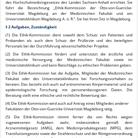
des Hochschulmedizingesetzes des Landes Sachsen-Anhalt errichtet. Sie
führt die Bezeichnung „Ethik-Kommission der Otto-von-Guericke-
Universität Magdeburg an der Medizinischen Fakultät und am
Universitätsklinikum Magdeburg A. ö. R.“. Sie hat ihren Sitz in Magdeburg.
§ 2 Aufgaben, Zuständigkeit
(1) Die Ethik-Kommission dient sowohl dem Schutz von Patienten und
Probanden als auch dem Schutz der Prüfärzte und des beteiligten
Personals bei der Durchführung wissenschaftlicher Projekte.
(2) Die Ethik-Kommission fördert und unterstützt die ärztliche und
medizinische Versorgung der Medizinischen Fakultät sowie im
Universitätsklinikum und kann Ratschläge zu ethischen Problemen geben.
(3) Die Ethik-Kommission hat die Aufgabe, Mitglieder der Medizinischen
Fakultät oder des Universitätsklinikums bei Forschungsvorhaben zu
beraten. Das bezieht sich auch auf entnommenes Körpermaterial und auf
epidemiologische Forschung mit personenbezogenen Daten. Die
Beratung stellt eine ethische und rechtliche Bewertung dar.
(4) Die Ethik-Kommission wird auch auf Antrag eines Mitgliedes anderer
Fakultäten der Otto-von-Guericke-Universität Magdeburg tätig.
(5) Die Ethik-Kommission nimmt ferner die von Rechts wegen
zugewiesenen Aufgaben wahr, insbesondere gemäß dem
Arzneimittelgesetz (AMG), dem Medizinproduktegesetz (MPG), dem
Transfusionsgesetz sowie der Strahlenschutz und der Röntgenverordnung