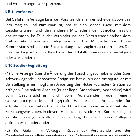
und Empfehlungen aussprechen.
§ 9 Eilverfahren
Bei Gefahr im Verzuge kann der Vorsitzende allein entscheiden. Soweit es
ihm möglich und zumutbar ist, hat er sich jedoch zuvor mit dem
Geschäftsführer und den anderen Mitgliedern der Ethik-Kommission
abzustimmen. Im Falle der Verhinderung des Vorsitzenden stehen dem
Stellvertreter dieselben Befugnisse zu. Die Mitglieder der Ethik-
Kommission sind über die Entscheidung unverzüglich zu unterrichten. Die
Entscheidung ist durch Beschluss der Ethik-Kommission zu bestätigen
oder abzuändern.
§ 10 Studienbegleitung
(1) Eine Anzeige über die Änderung des Forschungsvorhabens oder über
schwerwiegende unerwartete Ereignisse hat durch den Antragsteller mit
Darstellung einer möglichen Änderung der Nutzen-Schaden-Relation zu
erfolgen. Eine solche Anzeige (in der Regel Amendment, Addendum) wird
vom Geschäftsführer und vom Vorsitzenden oder einem
sachverständigen Mitglied geprüft. Hält es der Vorsitzende für
erforderlich, so befasst sich die Ethik-Kommission erneut mit dem
Forschungsvorhaben. In diesem Falle beschließt die Ethik-Kommission, ob
sie ihre bislang betroffene Entscheidung beibehält, unter Auflagen
aufrechterhält oder ändert.
(2) Bei Gefahr im Verzuge müssen der Vorsitzende und der
Geschäftsführer allein entscheiden, ob Sofortmaßnahmen zu ergreifen