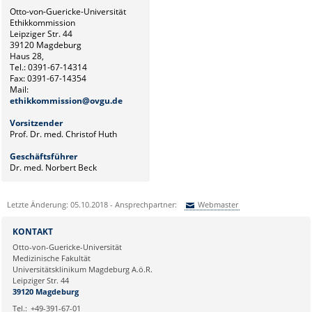
Otto-von-Guericke-Universität
Ethikkommission
Leipziger Str. 44
39120 Magdeburg
Haus 28,
Tel.:
0391-67-14314
Fax: 0391-67-14354
Mail:
ethikkommission@ovgu.de
Vorsitzender
Prof. Dr. med. Christof Huth
Geschäftsführer
Dr. med. Norbert Beck
Letzte Änderung: 05.10.2018 - Ansprechpartner:
Webmaster
Sie können eine Nachricht versenden an:
Webmaster
KONTAKT
Ihre E-Mailadresse:
Otto-von-Guericke-Universität
Medizinische Fakultät
Universitätsklinikum Magdeburg A.ö.R.
Ihr Anliegen:
Leipziger Str. 44
39120 Magdeburg
Tel.:
+49-391-67-01