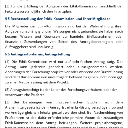
(3) Für die Erfüllung der Aufgaben der Ethik-Kommission beschließt der
Fakultätsvorstand jährlich den Finanzplan.
§ 5 Rechtsstellung der Ethik-Kommission und ihrer Mitglieder
Die Mitglieder der Ethik-Kommission sind bei der Wahrnehmung ihrer
Aufgaben unabhängig und an Weisungen nicht gebunden; sie haben nach
bestem Wissen und Gewissen zu handeln. Einflussnahmen oder
finanzielle Zuwendungen von Seiten des Antragsberechtigten oder
Auftraggebers sind unzulässig.
§ 6 Antragserfordernis, Antragstellung
(1) Die Ethik-Kommission wird nur auf schriftlichen Antrag tätig. Der
Antrag kann jederzeit geändert oder zurückgenommen werden.
Änderungen der Forschungsprojekte vor oder während der Durchführung
sind der Ethik-Kommission unverzüglich bekannt zu geben und führen ggf.
zu einer Neubefassung mit dem Projekt.
(2) Antragsberechtigt ist der Leiter des Forschungsvorhabens oder der
verantwortliche Prüfarzt.
(3) Bei Beratungen von multizentrischen Studien nach dem
Arzneimittelgesetz ist dem Antrag ist eine Erklärung beizufügen, ob und
wo Anträge gleichen Inhalts gestellt worden sind. Bei Nachmeldung von
Prüfzentren ist das dafür erforderliche primäre Votum der zuständigen
Ethik-Kommission dem Antrag beizulegen. Weitere projektbezogene,
bereits erstellte Voten von Ethik-Kommissionen sind dem Antrag ebenfalls