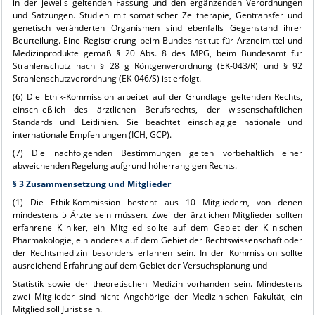
in der jeweils geltenden Fassung und den ergänzenden Verordnungen
und Satzungen. Studien mit somatischer Zelltherapie, Gentransfer und
genetisch veränderten Organismen sind ebenfalls Gegenstand ihrer
Beurteilung. Eine Registrierung beim Bundesinstitut für Arzneimittel und
Medizinprodukte gemäß § 20 Abs. 8 des MPG, beim Bundesamt für
Strahlenschutz nach § 28 g Röntgenverordnung (EK-043/R) und § 92
Strahlenschutzverordnung (EK-046/S) ist erfolgt.
(6) Die Ethik-Kommission arbeitet auf der Grundlage geltenden Rechts,
einschließlich des ärztlichen Berufsrechts, der wissenschaftlichen
Standards und Leitlinien. Sie beachtet einschlägige nationale und
internationale Empfehlungen (ICH, GCP).
(7) Die nachfolgenden Bestimmungen gelten vorbehaltlich einer
abweichenden Regelung aufgrund höherrangigen Rechts.
§ 3 Zusammensetzung und Mitglieder
(1) Die Ethik-Kommission besteht aus 10 Mitgliedern, von denen
mindestens 5 Ärzte sein müssen. Zwei der ärztlichen Mitglieder sollten
erfahrene Kliniker, ein Mitglied sollte auf dem Gebiet der Klinischen
Pharmakologie, ein anderes auf dem Gebiet der Rechtswissenschaft oder
der Rechtsmedizin besonders erfahren sein. In der Kommission sollte
ausreichend Erfahrung auf dem Gebiet der Versuchsplanung und
Statistik sowie der theoretischen Medizin vorhanden sein. Mindestens
zwei Mitglieder sind nicht Angehörige der Medizinischen Fakultät, ein
Mitglied soll Jurist sein.