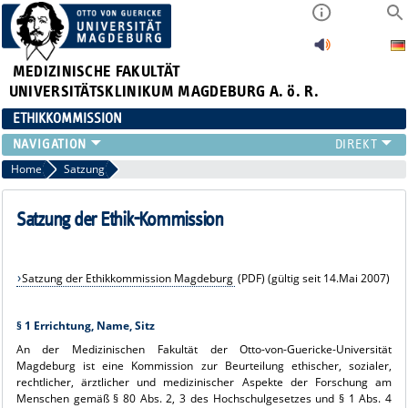
MEDIZINISCHE FAKULTÄT
UNIVERSITÄTSKLINIKUM MAGDEBURG A. ö. R.
ETHIKKOMMISSION
ANTRÄGE
Home
Satzung
GEBÜHREN
MITGLIEDER
Satzung der Ethik-Kommission
SITZUNGSTERMINE
SATZUNG
Satzung der Ethikkommission Magdeburg
(PDF) (gültig seit 14.Mai 2007)
LINKS
KONTAKT
§ 1 Errichtung, Name, Sitz
An der Medizinischen Fakultät der Otto-von-Guericke-Universität
Magdeburg ist eine Kommission zur Beurteilung ethischer, sozialer,
rechtlicher, ärztlicher und medizinischer Aspekte der Forschung am
Menschen gemäß § 80 Abs. 2, 3 des Hochschulgesetzes und § 1 Abs. 4